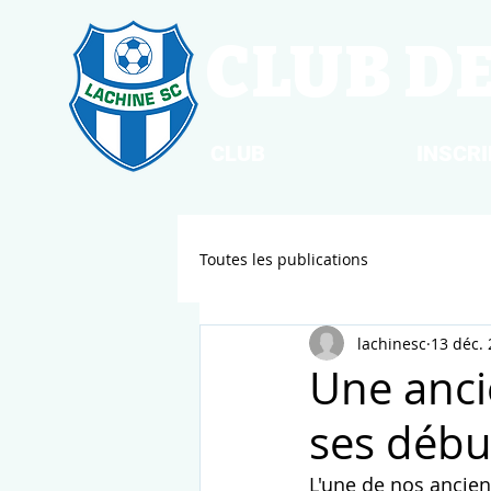
CLUB D
CLUB
INSCR
Toutes les publications
lachinesc
13 déc.
Une anci
ses débu
L'une de nos ancien